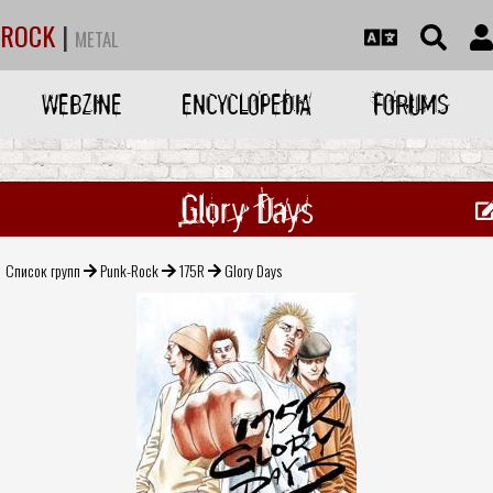
ROCK
|
METAL
WEBZINE
ENCYCLOPEDIA
FORUMS
Glory Days
Список групп
Punk-Rock
175R
Glory Days