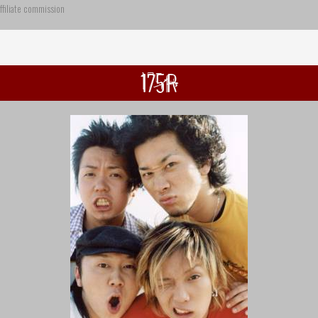
ffiliate commission
175R