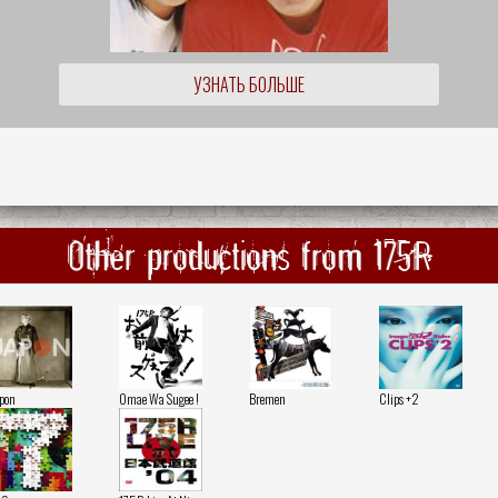
УЗНАТЬ БОЛЬШЕ
Other productions from 175R
pon
Omae Wa Sugee !
Bremen
Clips +2