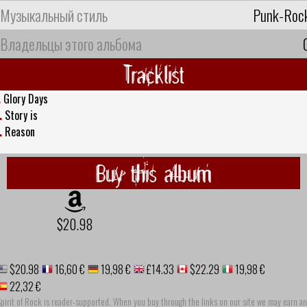
Музыкальный стиль
Punk-Roc
Владельцы этого альбома
Tracklist
.
Glory Days
.
Story is
.
Reason
Buy this album
$20.98
$20.98
16,60 €
19,98 €
£14.33
$22.29
19,98 €
22,32 €
pirit of Rock is reader-supported. When you buy through the links on our site we may earn an