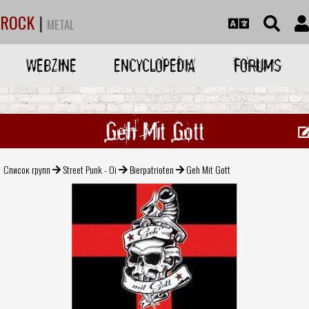
ROCK
|
METAL
WEBZINE
ENCYCLOPEDIA
FORUMS
Geh Mit Gott
Список групп
Street Punk - Oi
Bierpatrioten
Geh Mit Gott