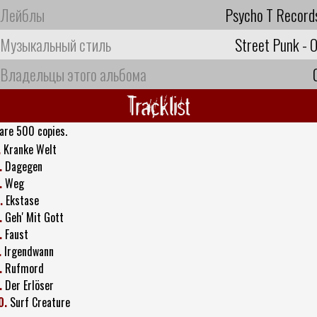
Лейблы
Psycho T Record
Музыкальный стиль
Street Punk - O
Владельцы этого альбома
Tracklist
are 500 copies.
.
Kranke Welt
.
Dagegen
.
Weg
.
Ekstase
.
Geh' Mit Gott
.
Faust
.
Irgendwann
.
Rufmord
.
Der Erlöser
0.
Surf Creature