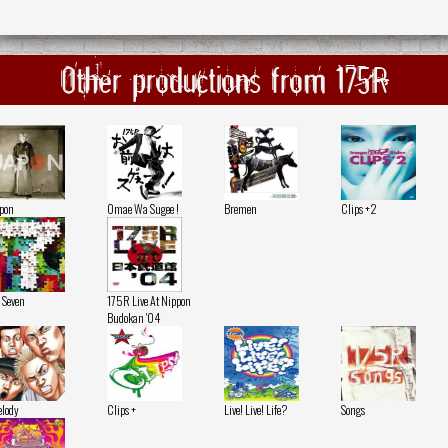
Other productions from 175R
pon
Omae Wa Sugee !
Bremen
Clips +2
- Seven
175R Live At Nippon
Budokan '04
lody
Clips +
Live! Live! Life?
Songs