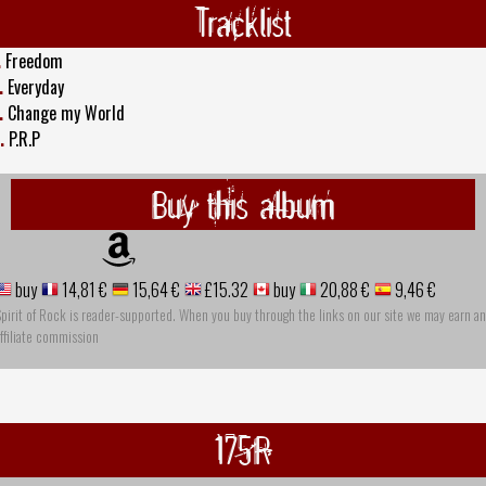
Tracklist
.
Freedom
.
Everyday
.
Change my World
.
P.R.P
Buy this album
buy
14,81 €
15,64 €
£15.32
buy
20,88 €
9,46 €
pirit of Rock is reader-supported. When you buy through the links on our site we may earn an
ffiliate commission
175R