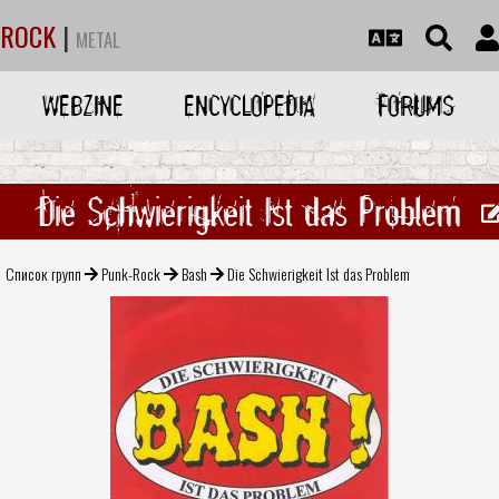
ROCK
|
METAL
WEBZINE
ENCYCLOPEDIA
FORUMS
Die Schwierigkeit Ist das Problem
Список групп
Punk-Rock
Bash
Die Schwierigkeit Ist das Problem