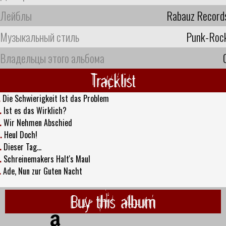
Лейблы
Rabauz Record
Музыкальный стиль
Punk-Roc
Владельцы этого альбома
Tracklist
.
Die Schwierigkeit Ist das Problem
.
Ist es das Wirklich?
.
Wir Nehmen Abschied
.
Heul Doch!
.
Dieser Tag…
.
Schreinemakers Halt's Maul
.
Ade, Nun zur Guten Nacht
Buy this album