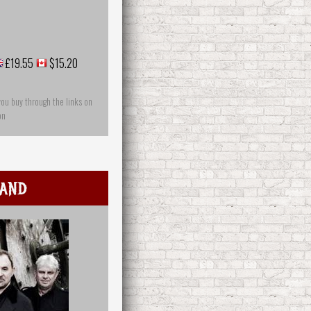
£19.55
$15.20
you buy through the links on
on
and