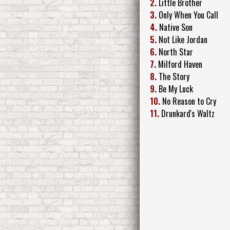
2.
Little Brother
3.
Only When You Call
4.
Native Son
5.
Not Like Jordan
6.
North Star
7.
Milford Haven
8.
The Story
9.
Be My Luck
10.
No Reason to Cry
11.
Drunkard's Waltz