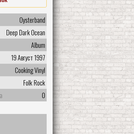
Oysterband
Deep Dark Ocean
Album
19 Август 1997
Cooking Vinyl
Folk Rock
а
0