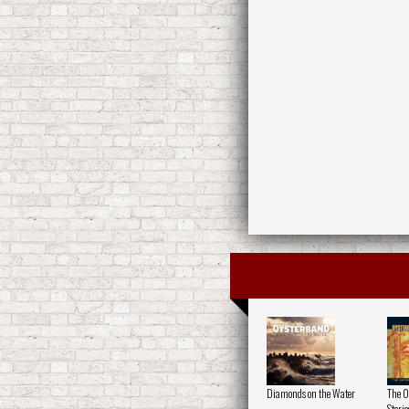
Diamonds on the Water
The O
Storie