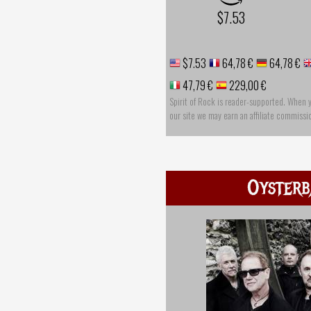
$7.53
$7.53
64,78 €
64,78 €
47,79 €
229,00 €
Spirit of Rock is reader-supported. When 
our site we may earn an affiliate commissi
Oysterb