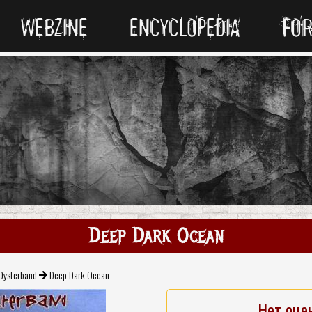
WEBZINE
ENCYCLOPEDIA
FO
Deep Dark Ocean
Oysterband
Deep Dark Ocean
Нет оце