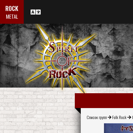
ROCK
METAL
Список групп
Folk Rock