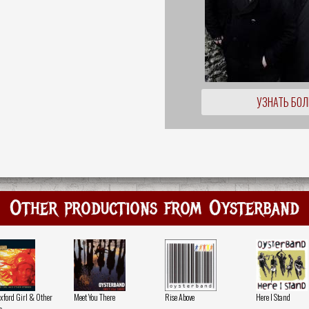
УЗНАТЬ БО
Other productions from Oysterband
xford Girl & Other
Meet You There
Rise Above
Here I Stand
s