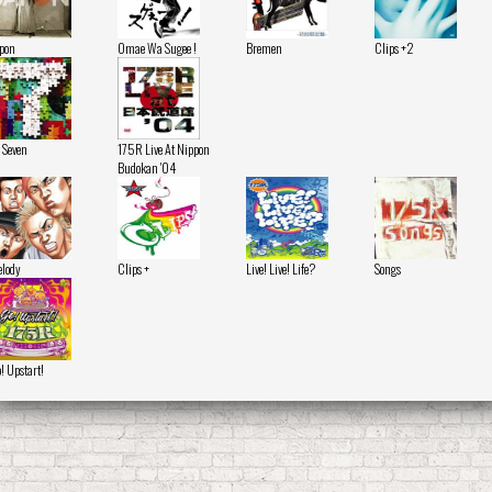
pon
Omae Wa Sugee !
Bremen
Clips +2
- Seven
175R Live At Nippon
Budokan '04
lody
Clips +
Live! Live! Life?
Songs
! Upstart!