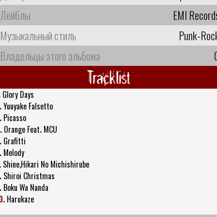
Лейблы
EMI Record
Музыкальный стиль
Punk-Roc
Владельцы этого альбома
Tracklist
.
Glory Days
.
Yuuyake Falsetto
.
Picasso
.
Orange Feat
.
MCU
.
Grafitti
.
Melody
.
Shine,Hikari No Michishirube
.
Shiroi Christmas
.
Boku Wa Nanda
0.
Harukaze