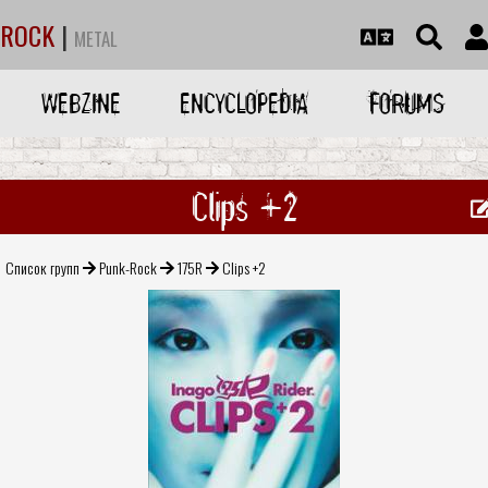
ROCK
|
METAL
WEBZINE
ENCYCLOPEDIA
FORUMS
Clips +2
Список групп
Punk-Rock
175R
Clips +2