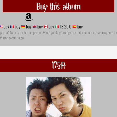
Buy this album
buy
buy
buy
buy
buy
13,29 €
buy
pirit of Rock is reader-supported. When you buy through the links on our site we may earn an
ffiliate commission
175R