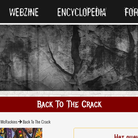
WEBZINE
ENCYCLOPEDIA
FO
Back To The Crack
McRackins
Back To The Crack
Нет оце