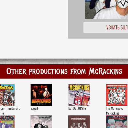
УЗНАТЬ БО
Other productions from McRackins
From Thunderbird
Eggzit
Bat Out Of Shell
The Manges vs
 Hell
McRackins ‎