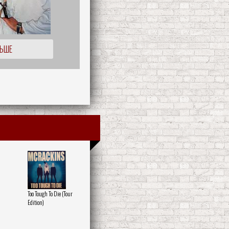
ЛЬШЕ
Too Tough To Die (Tour
Edition)