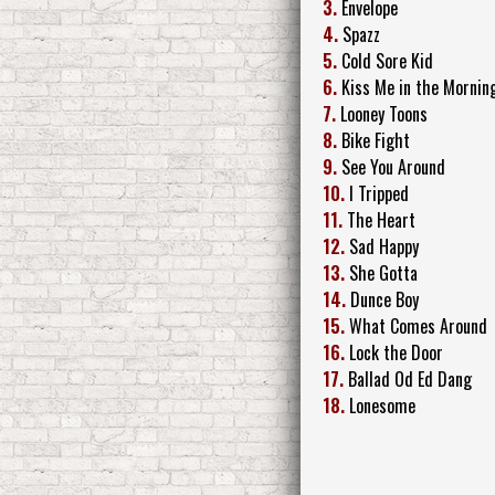
3.
Envelope
4.
Spazz
5.
Cold Sore Kid
6.
Kiss Me in the Mornin
7.
Looney Toons
8.
Bike Fight
9.
See You Around
10.
I Tripped
11.
The Heart
12.
Sad Happy
13.
She Gotta
14.
Dunce Boy
15.
What Comes Around
16.
Lock the Door
17.
Ballad Od Ed Dang
18.
Lonesome