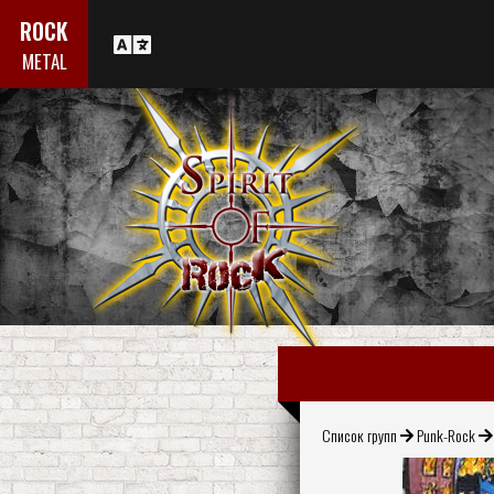
ROCK
METAL
Список групп
Punk-Rock