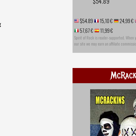
$54.89
$54.89
15,10 €
24,99 €
g
57,67 €
11,99 €
Spirit of Rock is reader-supported. When 
our site we may earn an affiliate commissi
McRack