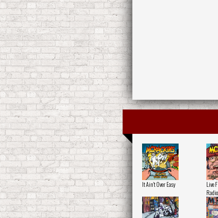
It Ain't Over Easy
Live 
Radio