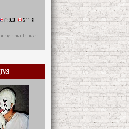
£39.66
$ 11.81
you buy through the links on
on
ins