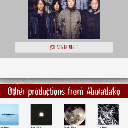
УЗНАТЬ БОЛЬШЕ
Other productions from Aburadako
une-Ban
Ana-Ban
Tsuki-Ban
OK-Ban