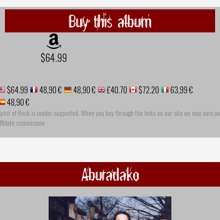
Buy this album
$64.99
$64.99
48,90 €
48,90 €
£40.70
$72.20
63,99 €
48,90 €
pirit of Rock is reader-supported. When you buy through the links on our site we may earn an
ffiliate commission
Aburadako