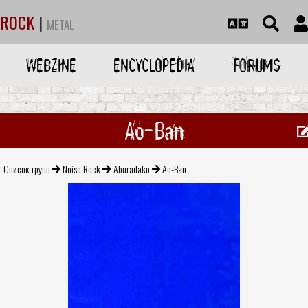
ROCK
|
METAL
WEBZINE
ENCYCLOPEDIA
FORUMS
Ao-Ban
Список групп
Noise Rock
Aburadako
Ao-Ban