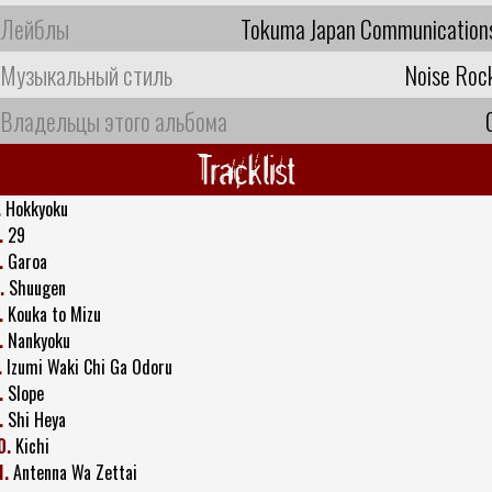
Лейблы
Tokuma Japan Communication
Музыкальный стиль
Noise Roc
Владельцы этого альбома
Tracklist
.
Hokkyoku
.
29
.
Garoa
.
Shuugen
.
Kouka to Mizu
.
Nankyoku
.
Izumi Waki Chi Ga Odoru
.
Slope
.
Shi Heya
0.
Kichi
1.
Antenna Wa Zettai