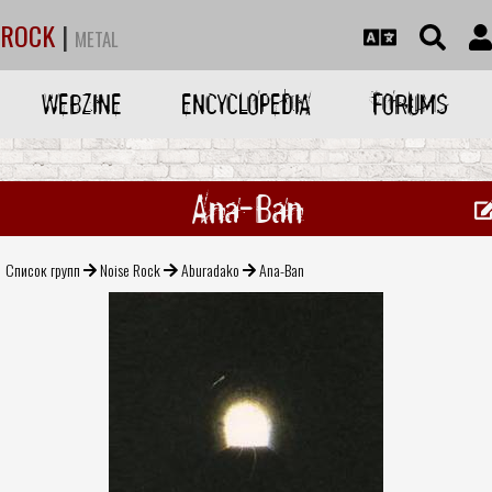
ROCK
|
METAL
WEBZINE
ENCYCLOPEDIA
FORUMS
Ana-Ban
Список групп
Noise Rock
Aburadako
Ana-Ban