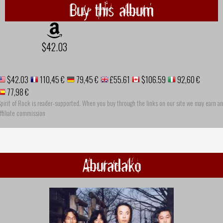
Buy this album
$42.03
$42.03
110,45 €
79,45 €
£55.61
$106.59
92,60 €
77,98 €
pirit of Rock is reader-supported. When you buy through the links on our site we may earn an
ffiliate commission
Aburadako