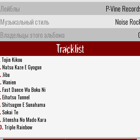
Лейблы
P-Vine Record
Музыкальный стиль
Noise Roc
Владельцы этого альбома
Tracklist
.
Tojin Kikou
.
Natsu Kaze E Gyogun
.
Jiba
.
Wanien
.
Fast Dance Wa Boku Ni
.
Eihatsu Tunnel
.
Shitsugen E Sunahama
.
Sokai Te
.
Jitensha No Mado Kara
0.
Triple Rainbow