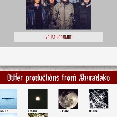
УЗНАТЬ БОЛЬШЕ
Other productions from Aburadako
une-Ban
Ana-Ban
Tsuki-Ban
OK-Ban