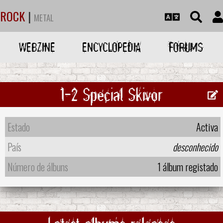
ROCK
|
METAL
WEBZINE
ENCYCLOPEDIA
FORUMS
1-2 Special Skivor
Estado
Activa
País
desconhecido
Número de álbuns
1 álbum registado