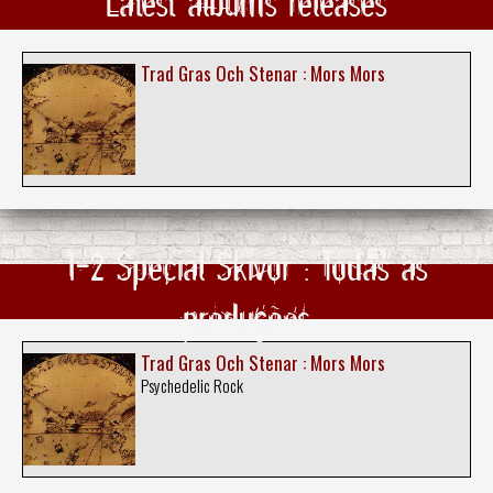
Latest albums releases
Trad Gras Och Stenar : Mors Mors
1-2 Special Skivor : Todas as
produções
Trad Gras Och Stenar : Mors Mors
Psychedelic Rock