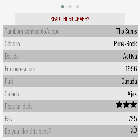
READ THE BIOGRAPHY
Também conhecido/a por
The Sums
Género
Punk-Rock
Estado
Activa
Formou-se em
1996
País
Canada
Cidade
Ajax
Popularidade
Fãs
725
Do you like this band?