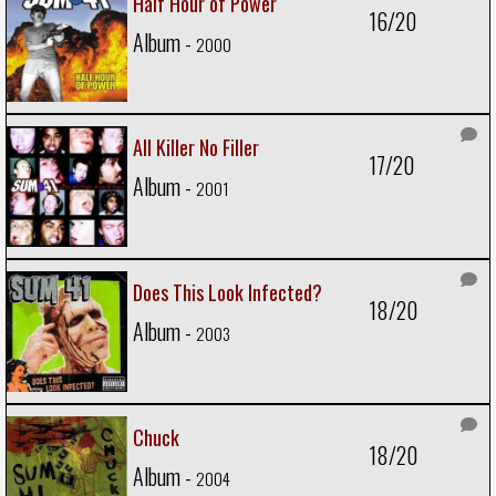
Half Hour of Power
16/20
Album -
2000
All Killer No Filler
17/20
Album -
2001
Does This Look Infected?
18/20
Album -
2003
Chuck
18/20
Album -
2004