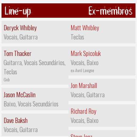
Line-up
Ex-membros
Deryck Whibley
Matt Whibley
Vocais, Guitarra
Teclas
Tom Thacker
Mark Spicoluk
Guitarra, Vocais Secundários,
Vocais, Baixo
Teclas
ex-Avril Lavigne
Gob
Jon Marshall
Jason McCaslin
Vocais, Guitarra
Baixo, Vocais Secundários
Richard Roy
Dave Baksh
Vocais, Baixo
Vocais, Guitarra
Steve Jocz