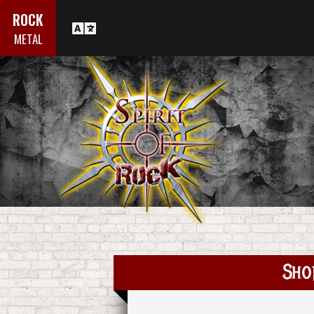
ROCK
METAL
Sho