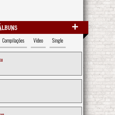
Álbuns
Compilações
Vídeo
Single
ku
han