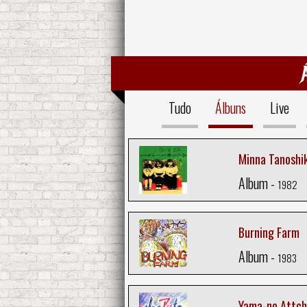
Tudo
Álbuns
Live
Minna Tanoshi
Album -
1982
Burning Farm
Album -
1983
Yama-no Attc