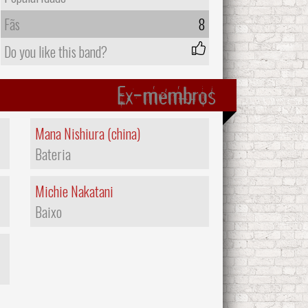
Fãs
8
Do you like this band?
Ex-membros
Mana Nishiura (china)
Bateria
Michie Nakatani
Baixo