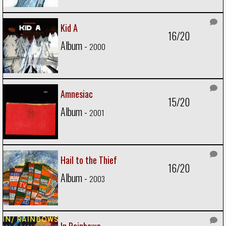
Kid A
16/20
Album -
2000
Amnesiac
15/20
Album -
2001
Hail to the Thief
16/20
Album -
2003