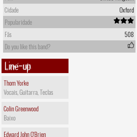
Cidade
Oxford
Popularidade
Fãs
508
Do you like this band?
Line-up
Thom Yorke
Vocais, Guitarra, Teclas
Colin Greenwood
Baixo
Edward John O'Brien