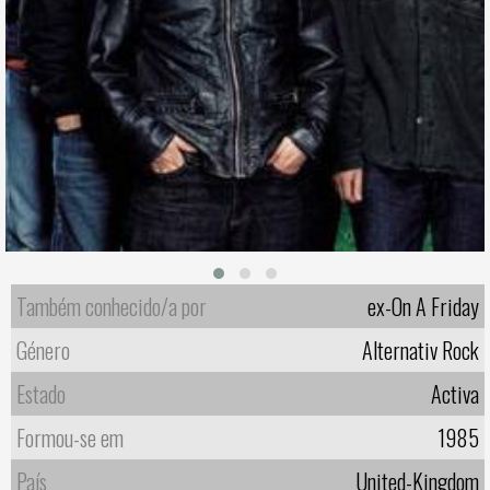
Também conhecido/a por
ex-On A Friday
Género
Alternativ Rock
Estado
Activa
Formou-se em
1985
País
United-Kingdom