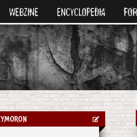
WEBZINE
ENCYCLOPEDIA
FO
ymoron