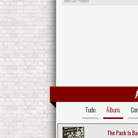
BAD CO. Project
Tudo
Álbuns
Com
The Pack Is Ba