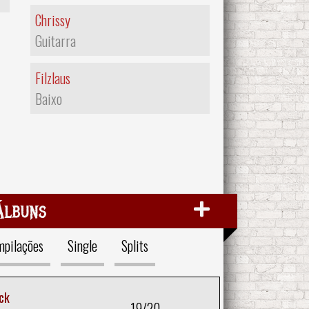
Chrissy
Guitarra
Filzlaus
Baixo
Álbuns
pilações
Single
Splits
ck
19/20