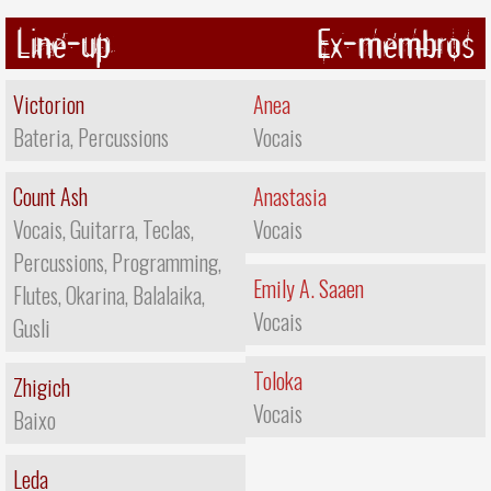
Line-up
Ex-membros
Victorion
Anea
Bateria, Percussions
Vocais
Count Ash
Anastasia
Vocais, Guitarra, Teclas,
Vocais
Percussions, Programming,
Emily A. Saaen
Flutes, Okarina, Balalaika,
Vocais
Gusli
Toloka
Zhigich
Vocais
Baixo
Leda