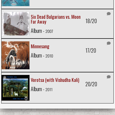
Six Dead Bulgarians vs. Moon
18/20
Far Away
Album -
2007
Minnesang
17/20
Album -
2010
Vorotsa (with Vishudha Kali)
20/20
Album -
2011