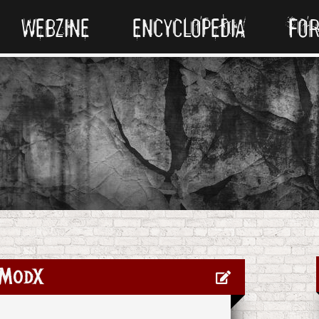
WEBZINE
ENCYCLOPEDIA
FO
ModX