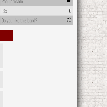
Popularidade
Fãs
0
Do you like this band?