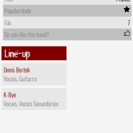
Popularidade
Fãs
7
Do you like this band?
Line-up
Denis Bortek
Vocais, Guitarra
K-Bye
Vocais, Vocais Secundários