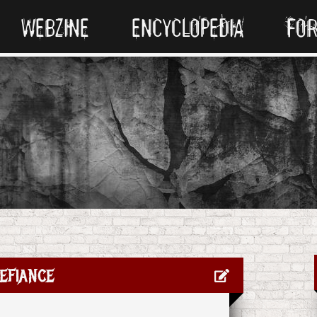
WEBZINE
ENCYCLOPEDIA
FO
efiance