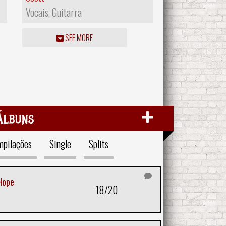
Vocais, Guitarra
SEE MORE
Álbuns
pilações
Single
Splits
Hope
18/20