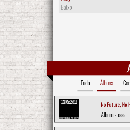
Baixo
Tudo
Álbuns
Com
No Future, No 
Album -
1995