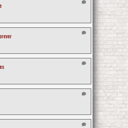
e
orever
es