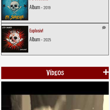
Album -
2019
Explosiv!
Album -
2025
Vídeos