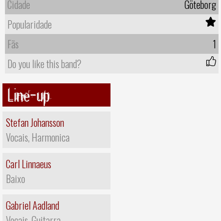
Cidade
Göteborg
Popularidade
Fãs
1
Do you like this band?
Line-up
Stefan Johansson
Vocais, Harmonica
Carl Linnaeus
Baixo
Gabriel Aadland
Vocais, Guitarra