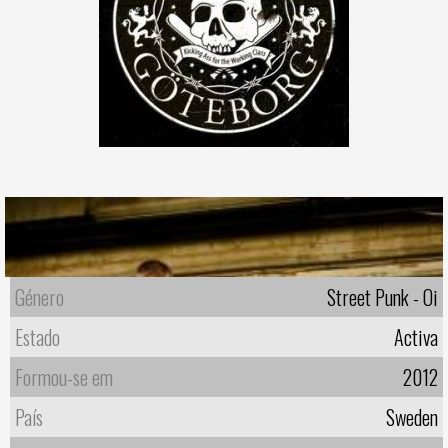
Género
Street Punk - Oi
Estado
Activa
Formou-se em
2012
País
Sweden