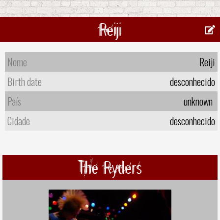
Reiji
Nome
Reiji
Birth date
desconhecido
País
unknown
Cidade
desconhecido
The Ryders