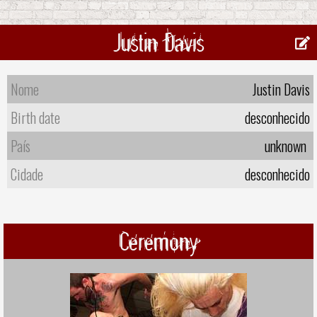
Justin Davis
Nome
Justin Davis
Birth date
desconhecido
País
unknown
Cidade
desconhecido
Ceremony