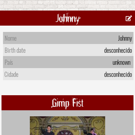
Johnny
Nome
Johnny
Birth date
desconhecido
País
unknown
Cidade
desconhecido
Gimp Fist