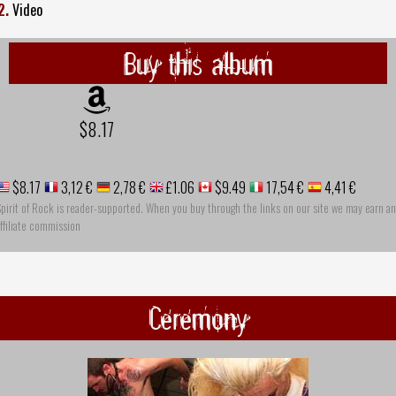
2.
Video
Buy this album
$8.17
$8.17
3,12 €
2,78 €
£1.06
$9.49
17,54 €
4,41 €
pirit of Rock is reader-supported. When you buy through the links on our site we may earn an
ffiliate commission
Ceremony