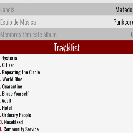
Labels
Matado
Estilo de Música
Punkcor
Membros têm este álbum
Tracklist
.
Hysteria
.
Citizen
.
Repeating the Circle
.
World Blue
.
Quarantine
.
Brace Yourself
.
Adult
.
Hotel
.
Ordinary People
0.
Nosebleed
1.
Community Service