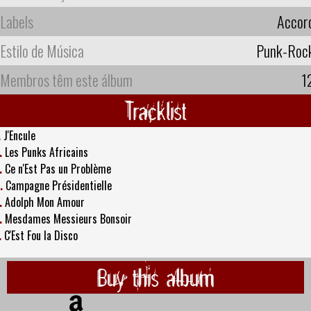
Labels
Accor
Estilo de Música
Punk-Roc
Membros têm este álbum
1
Tracklist
.
J'Encule
.
Les Punks Africains
.
Ce n'Est Pas un Problème
.
Campagne Présidentielle
.
Adolph Mon Amour
.
Mesdames Messieurs Bonsoir
.
C'Est Fou la Disco
Buy this album