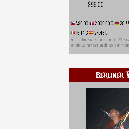
$96.00
$96.00
2 000,00 €
28,77
16,14 €
24,48 €
Spirit of Rock is reader-supported. When 
our site we may earn an affiliate commissi
Berliner 