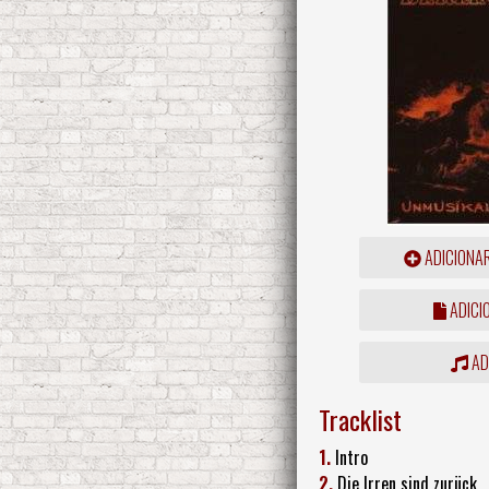
ADICIONA
ADICI
ADD
Tracklist
1.
Intro
2.
Die Irren sind zurück