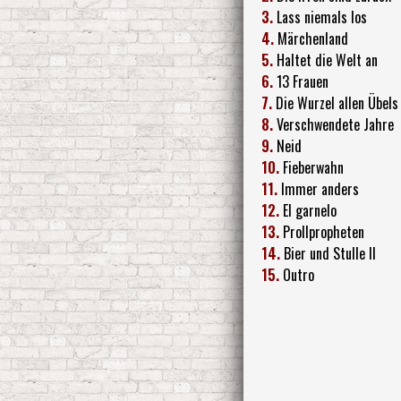
3.
Lass niemals los
4.
Märchenland
5.
Haltet die Welt an
6.
13 Frauen
7.
Die Wurzel allen Übels
8.
Verschwendete Jahre
9.
Neid
10.
Fieberwahn
11.
Immer anders
12.
El garnelo
13.
Prollpropheten
14.
Bier und Stulle II
15.
Outro