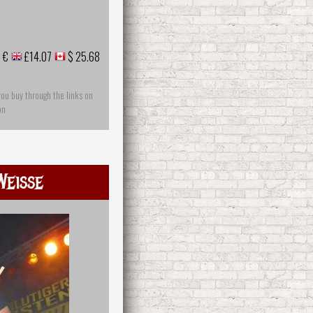
 €
£14.07
$ 25.68
you buy through the links on
on
Weisse