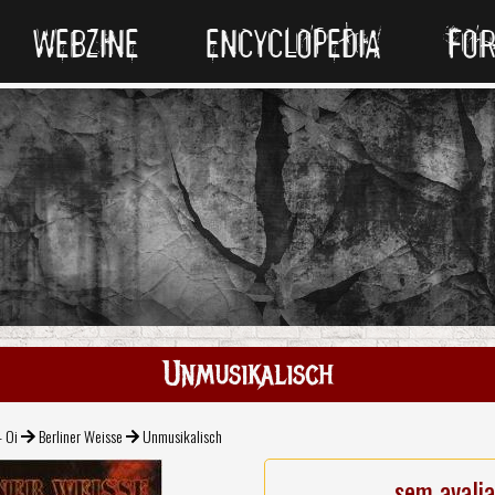
WEBZINE
ENCYCLOPEDIA
FO
Unmusikalisch
- Oi
Berliner Weisse
Unmusikalisch
sem avali