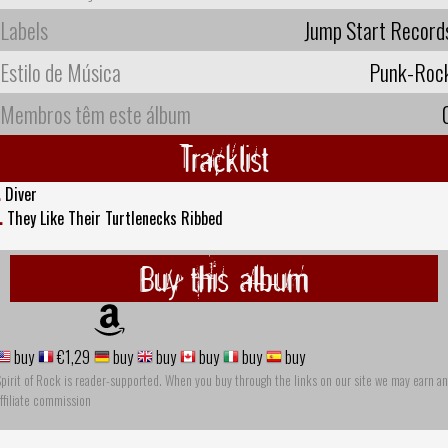
Labels
Jump Start Record
Estilo de Música
Punk-Roc
Membros têm este álbum
Tracklist
.
Diver
.
They Like Their Turtlenecks Ribbed
Buy this album
buy
€1,29
buy
buy
buy
buy
buy
pirit of Rock is reader-supported. When you buy through the links on our site we may earn an
ffiliate commission