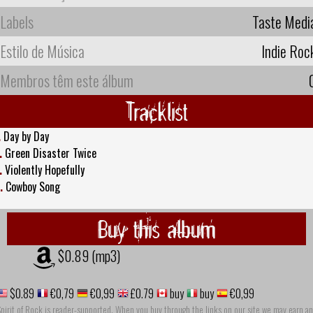
Labels
Taste Medi
Estilo de Música
Indie Roc
Membros têm este álbum
Tracklist
.
Day by Day
.
Green Disaster Twice
.
Violently Hopefully
.
Cowboy Song
Buy this album
$0.89 (mp3)
$0.89
€0,79
€0,99
£0.79
buy
buy
€0,99
pirit of Rock is reader-supported. When you buy through the links on our site we may earn an