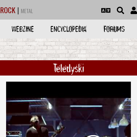
ROCK
|
METAL
WEBZINE
ENCYCLOPEDIA
FORUMS
Teledyski