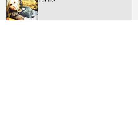
Andrée Watters : À Travers
Country Rock
Andrée Watters : AW
Country Rock
Anti-Flag : For Blood and Empire
Punkcore