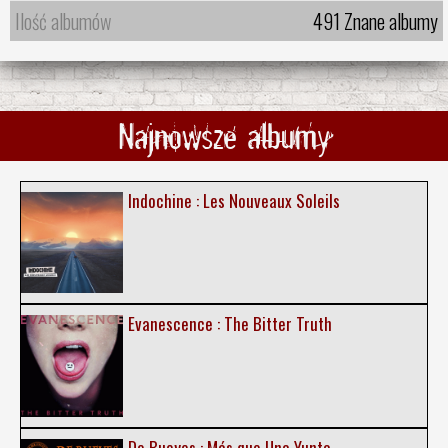
Ilość albumów
491 Znane albumy
Najnowsze albumy
Indochine : Les Nouveaux Soleils
Evanescence : The Bitter Truth
De Bueyes : Más que Una Yunta