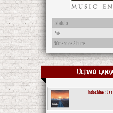
Estatuto
Paîs
Número de álbums
Ultimo lanz
Indochine : Les