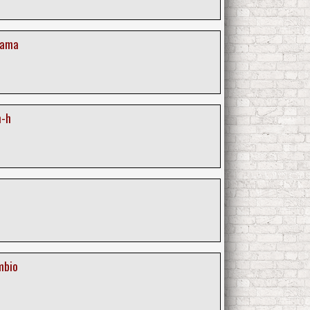
rama
m-h
mbio