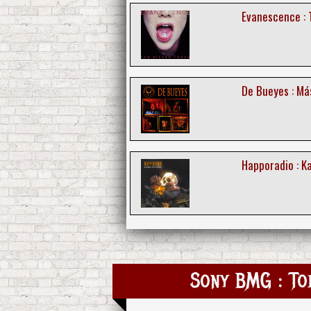
Evanescence : 
De Bueyes : Má
Happoradio : Ka
Sony BMG : Tod