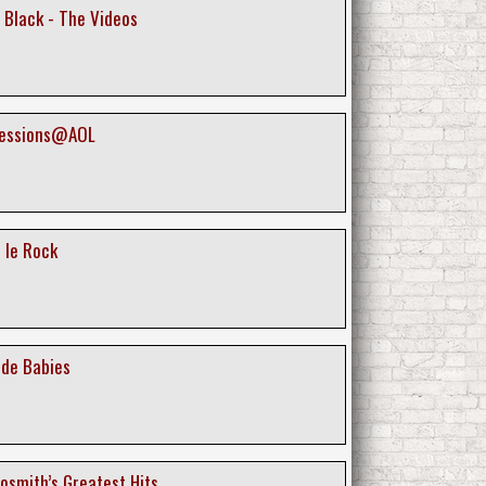
 Black - The Videos
Sessions@AOL
 le Rock
ide Babies
osmith’s Greatest Hits