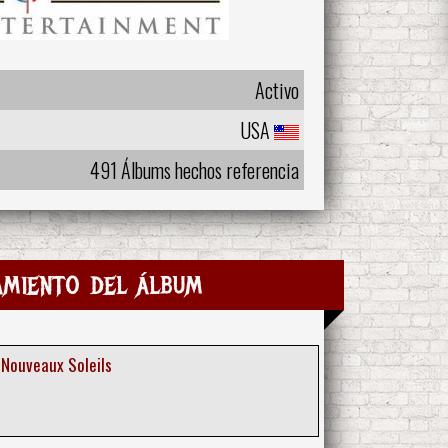
Activo
USA
491 Álbums hechos referencia
amiento del álbum
 Nouveaux Soleils