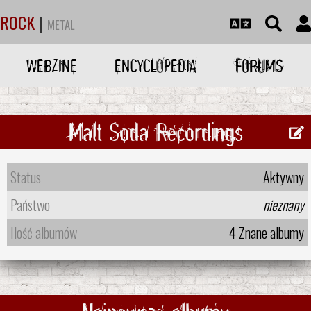
ROCK
|
METAL
WEBZINE
ENCYCLOPEDIA
FORUMS
Malt Soda Recordings
Status
Aktywny
Państwo
nieznany
Ilość albumów
4 Znane albumy