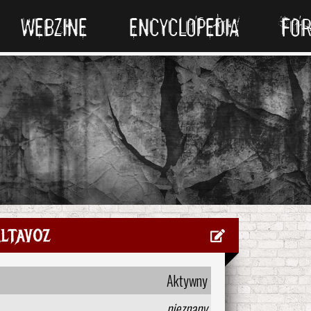
WEBZINE
ENCYCLOPEDIA
FO
ltavoz
Aktywny
nieznany