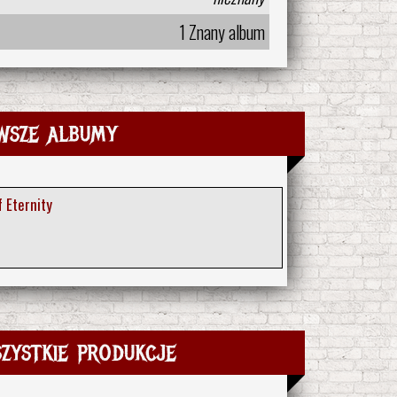
1 Znany album
wsze albumy
f Eternity
zystkie produkcje