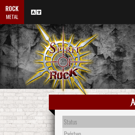
ROCK
METAL
A
Status
Państwo