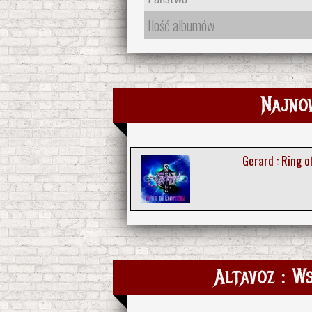
Ilość albumów
Najno
Gerard : Ring o
Altavoz : Ws