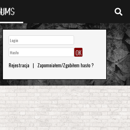
RUMS
Rejestracja
|
Zapomniałem/Zgubiłem hasło ?