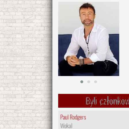
Byli członko
Paul Rodgers
Wokal