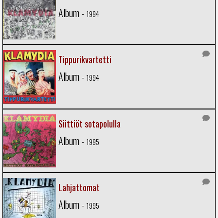
Album -
1994
Tippurikvartetti
Album -
1994
Siittiöt sotapolulla
Album -
1995
Lahjattomat
Album -
1995