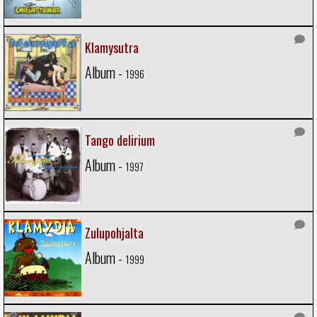
Klamysutra
Album -
1996
Tango delirium
Album -
1997
Zulupohjalta
Album -
1999