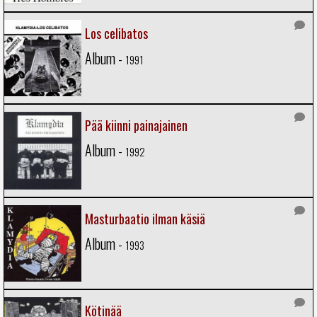
Los celibatos
Album -
1991
Pää kiinni painajainen
Album -
1992
Masturbaatio ilman käsiä
Album -
1993
Kötinää