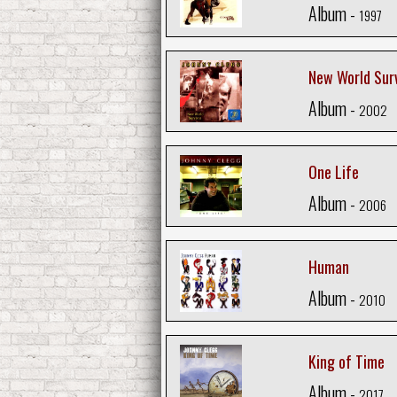
Album -
1997
New World Surv
Album -
2002
One Life
Album -
2006
Human
Album -
2010
King of Time
Album -
2017