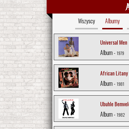
Wszyscy
Albumy
Universal Men
Album -
1979
African Litany
Album -
1981
Ubuhle Bemvel
Album -
1982