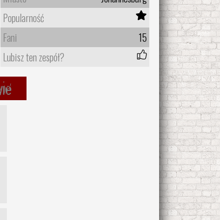
Popularność
Fani
15
Lubisz ten zespół?
wie