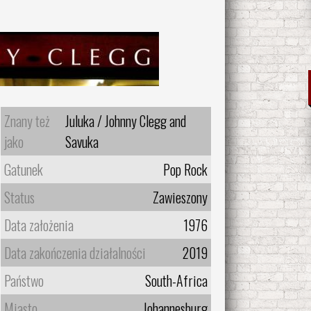
Znany też
Juluka / Johnny Clegg and
jako
Savuka
Gatunek
Pop Rock
Status
Zawieszony
Data założenia
1976
Data zakończenia działalności
2019
Państwo
South-Africa
Miasto
Johannesburg