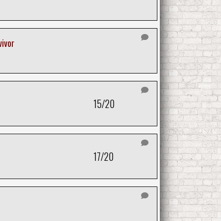
ivor
15/20
17/20