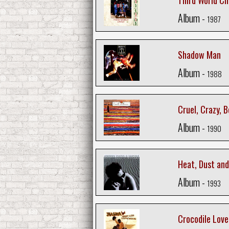
Third World Ch
Album -
1987
Shadow Man
Album -
1988
Cruel, Crazy, B
Album -
1990
Heat, Dust an
Album -
1993
Crocodile Love