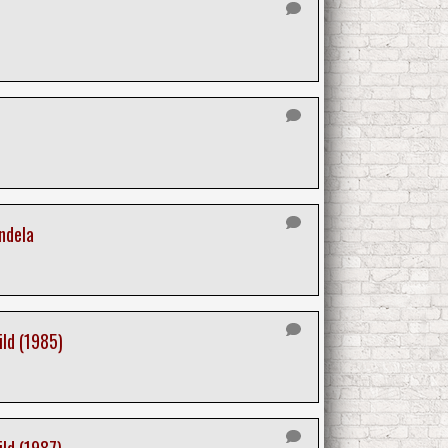
ndela
ild (1985)