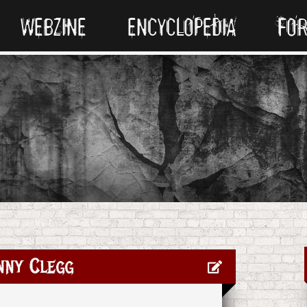
WEBZINE
ENCYCLOPEDIA
FO
nny Clegg