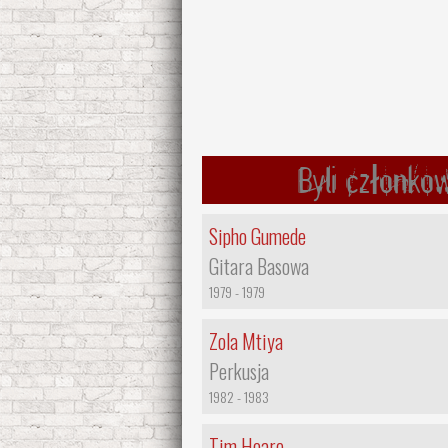
Byli członko
Sipho Gumede
Gitara Basowa
1979 - 1979
Zola Mtiya
Perkusja
1982 - 1983
Tim Hoare