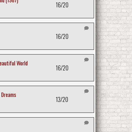
ild (1987)
16/20
16/20
eautiful World
16/20
d Dreams
13/20