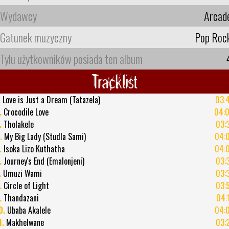
Wydawcy
Arcad
Gatunek muzyczny
Pop Roc
Tylu użytkowników posiada ten album
Tracklist
.
Love is Just a Dream (Tatazela)
03:
.
Crocodile Love
04:
.
Tholakele
03:
.
My Big Lady (Studla Sami)
04:
.
Isoka Lizo Kuthatha
04:
.
Journey's End (Emalonjeni)
03:
.
Umuzi Wami
03:
.
Circle of Light
03:
.
Thandazani
04:
0.
Ubaba Akalele
04:
1.
Makhelwane
03: