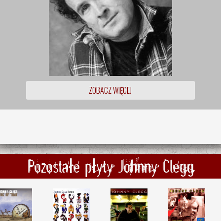
ZOBACZ WIĘCEJ
Pozostałe płyty Johnny Clegg