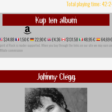
Total playing time: 42:
Kup ten album
$34.88
1,50 €
22,90 €
£4.36
$131.58
48,95 €
64,69 
pirit of Rock is reader-supported. When you buy through the links on our site we may earn an
ffiliate commission
Johnny Clegg