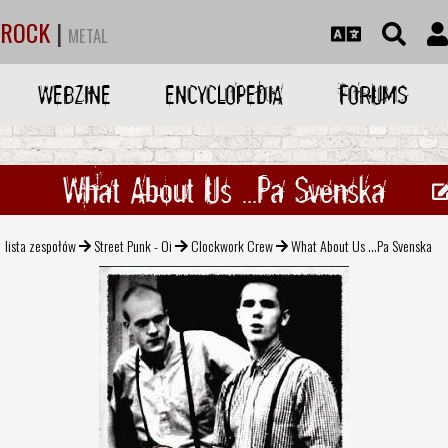
ROCK
|
METAL
WEBZINE
ENCYCLOPEDIA
FORUMS
What About Us ...Pa Svenska
lista zespołów
Street Punk - Oi
Clockwork Crew
What About Us ...Pa Svenska