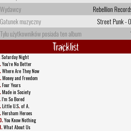
Wydawcy
Rebellion Record
Gatunek muzyczny
Street Punk - O
Tylu użytkowników posiada ten album
Tracklist
.
Saturday Night
.
You’re No Better
.
Where Are They Now
.
Money and Freedom
.
Four Years
.
Made in Society
.
I’m So Bored
.
Little U.S
.
of A.
.
Hersham Heroes
0.
You Know Nothing
1.
What About Us