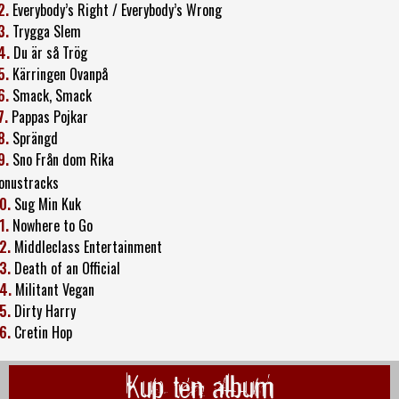
2.
Everybody’s Right / Everybody’s Wrong
3.
Trygga Slem
4.
Du är så Trög
5.
Kärringen Ovanpå
6.
Smack, Smack
7.
Pappas Pojkar
8.
Sprängd
9.
Sno Från dom Rika
onustracks
0.
Sug Min Kuk
1.
Nowhere to Go
2.
Middleclass Entertainment
3.
Death of an Official
4.
Militant Vegan
5.
Dirty Harry
6.
Cretin Hop
Kup ten album