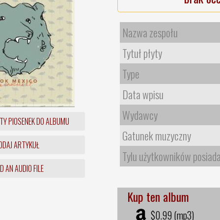
Nazwa zespołu
Tytuł płyty
Type
Data wpisu
Wydawcy
TY PIOSENEK DO ALBUMU
Gatunek muzyczny
DAJ ARTYKUŁ
Tylu użytkowników posiad
 AN AUDIO FILE
Kup ten album
$0.99 (mp3)