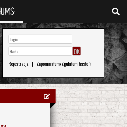
RUMS
Rejestracja
|
Zapomniałem/Zgubiłem hasło ?
eny