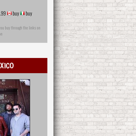
.99
buy
buy
you buy through the links on
on
xico