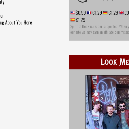
uty
$0.99
€1,29
€1,29
£0
ter
€1,29
ng About You Here
Spirit of Rock is reader-supported. When 
our site we may earn an affiliate commissi
Look Me