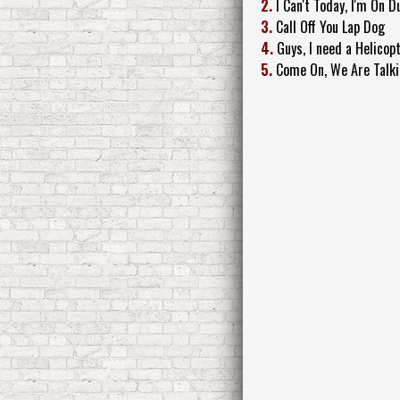
2.
I Can't Today, I'm On D
3.
Call Off You Lap Dog
4.
Guys, I need a Helicop
5.
Come On, We Are Talki