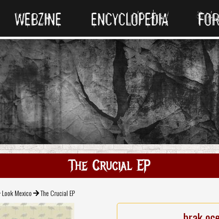
WEBZINE
ENCYCLOPEDIA
FO
The Crucial EP
Look Mexico
The Crucial EP
brak oc