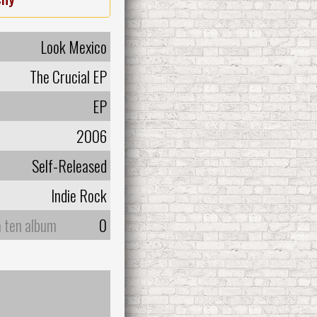
Look Mexico
The Crucial EP
EP
2006
Self-Released
Indie Rock
a ten album
0