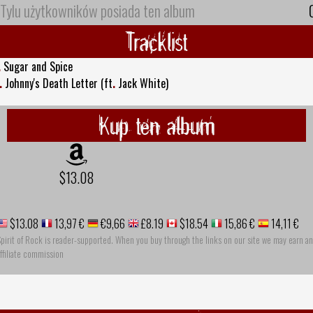
Tylu użytkowników posiada ten album
Tracklist
.
Sugar and Spice
.
Johnny's Death Letter (ft
.
Jack White)
Kup ten album
$13.08
$13.08
13,97 €
€9,66
£8.19
$18.54
15,86 €
14,11 €
pirit of Rock is reader-supported. When you buy through the links on our site we may earn an
ffiliate commission