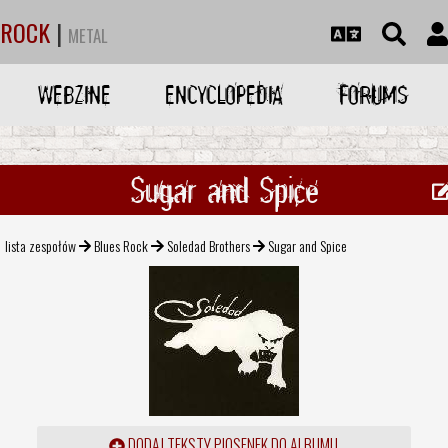
ROCK
|
METAL
WEBZINE
ENCYCLOPEDIA
FORUMS
Sugar and Spice
lista zespołów
Blues Rock
Soledad Brothers
Sugar and Spice
DODAJ TEKSTY PIOSENEK DO ALBUMU