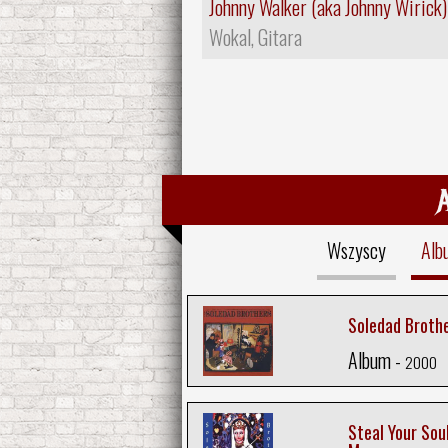
Johnny Walker (aka Johnny Wirick)
Wokal, Gitara
Wszyscy
Alb
Soledad Broth
Album -
2000
Steal Your Soul