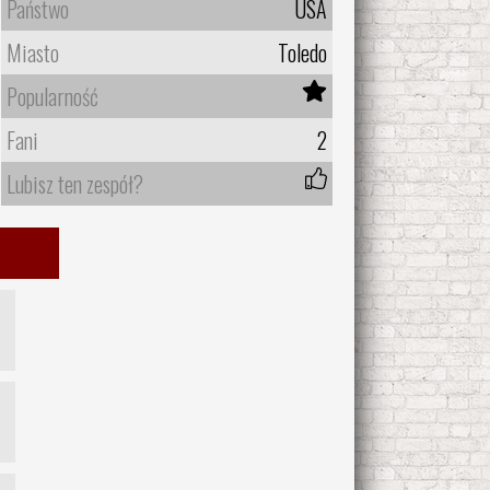
Państwo
USA
Miasto
Toledo
Popularność
Fani
2
Lubisz ten zespół?