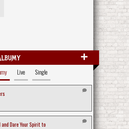
Albumy
umy
Live
Single
ers
 and Dare Your Spirit to