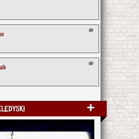
on
alk
eledyski