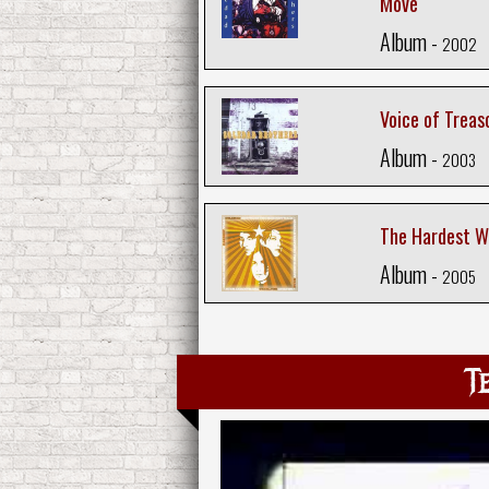
Move
Album -
2002
Voice of Treas
Album -
2003
The Hardest W
Album -
2005
T