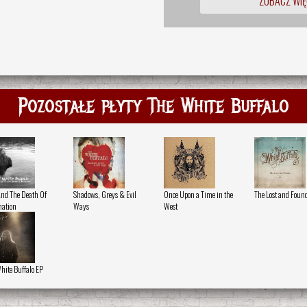
ZOBACZ WIĘ
Pozostałe płyty The White Buffalo
And The Death Of
Shadows, Greys & Evil
Once Upon a Time in the
The Lost and Foun
ation
Ways
West
hite Buffalo EP