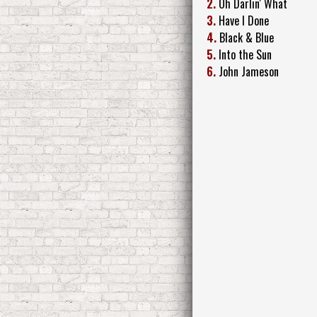
2.
Oh Darlin' What
3.
Have I Done
4.
Black & Blue
5.
Into the Sun
6.
John Jameson