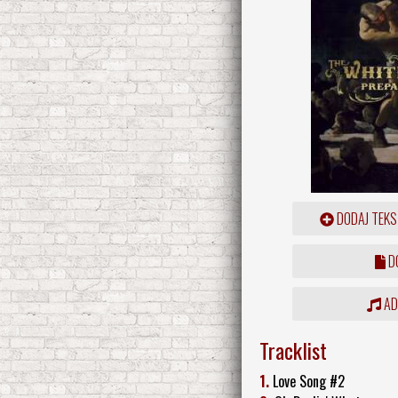
DODAJ TEKS
DO
ADD
Tracklist
1.
Love Song #2