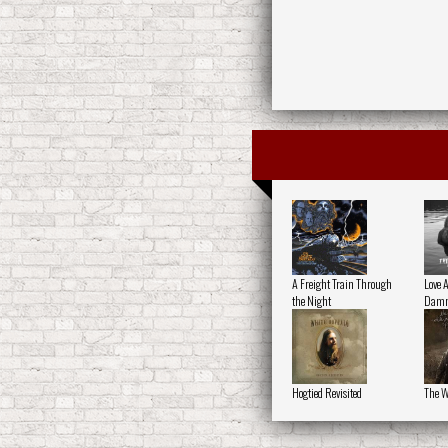
A Freight Train Through
Love 
the Night
Damn
Hogtied Revisited
The W