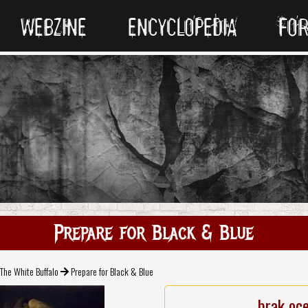
WEBZINE
ENCYCLOPEDIA
FO
Prepare for Black & Blue
The White Buffalo
Prepare for Black & Blue
brak oc