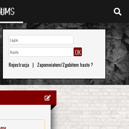
RUMS
Rejestracja
|
Zapomniałem/Zgubiłem hasło ?
eny