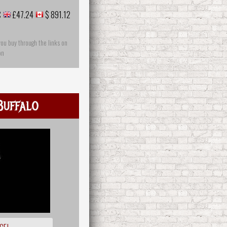
€
£47.24
$ 891.12
you buy through the links on
on
Buffalo