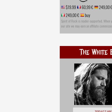
$19.99
60,99 €
249,00 
249,00 €
buy
Spirit of Rock is reader-supported. When 
our site we may earn an affiliate commissi
The White 