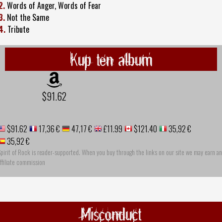
2.
Words of Anger, Words of Fear
3.
Not the Same
4.
Tribute
Kup ten album
$91.62
$91.62
17,36 €
47,17 €
£11.99
$121.40
35,92 €
35,92 €
pirit of Rock is reader-supported. When you buy through the links on our site we may earn an
ffiliate commission
Misconduct