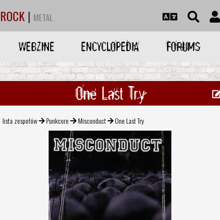
ROCK
|
METAL
WEBZINE
ENCYCLOPEDIA
FORUMS
One Last Try
lista zespołów
Punkcore
Misconduct
One Last Try