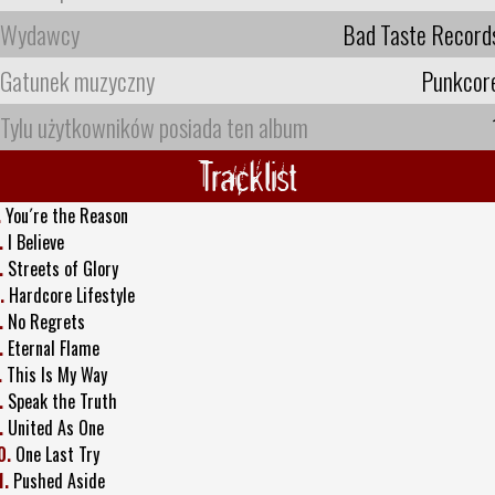
Wydawcy
Bad Taste Record
Gatunek muzyczny
Punkcor
Tylu użytkowników posiada ten album
Tracklist
.
You´re the Reason
.
I Believe
.
Streets of Glory
.
Hardcore Lifestyle
.
No Regrets
.
Eternal Flame
.
This Is My Way
.
Speak the Truth
.
United As One
0.
One Last Try
1.
Pushed Aside