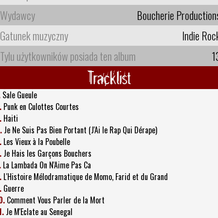
Wydawcy
Boucherie Production
Gatunek muzyczny
Indie Roc
Tylu użytkowników posiada ten album
1
Tracklist
.
Sale Gueule
.
Punk en Culottes Courtes
.
Haiti
.
Je Ne Suis Pas Bien Portant (J'Ai le Rap Qui Dérape)
.
Les Vieux à la Poubelle
.
Je Hais les Garçons Bouchers
.
La Lambada On N'Aime Pas Ca
.
L'Histoire Mélodramatique de Momo, Farid et du Grand
.
Guerre
0.
Comment Vous Parler de la Mort
1.
Je M'Eclate au Senegal