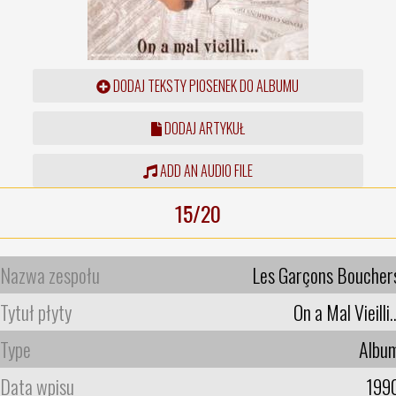
DODAJ TEKSTY PIOSENEK DO ALBUMU
DODAJ ARTYKUŁ
ADD AN AUDIO FILE
15/20
Nazwa zespołu
Les Garçons Boucher
Tytuł płyty
On a Mal Vieilli..
Type
Albu
Data wpisu
199