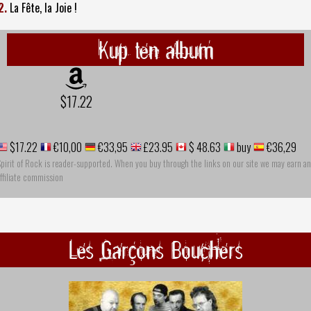
2.
La Fête, la Joie !
Kup ten album
$17.22
$17.22
€10,00
€33,95
£23.95
$ 48.63
buy
€36,29
pirit of Rock is reader-supported. When you buy through the links on our site we may earn an
ffiliate commission
Les Garçons Bouchers