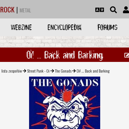
ROCK
|
METAL
WEBZINE
ENCYCLOPEDIA
FORUMS
Oi! ... Back and Barking
lista zespołów
Street Punk - Oi
The Gonads
Oi! ... Back and Barking