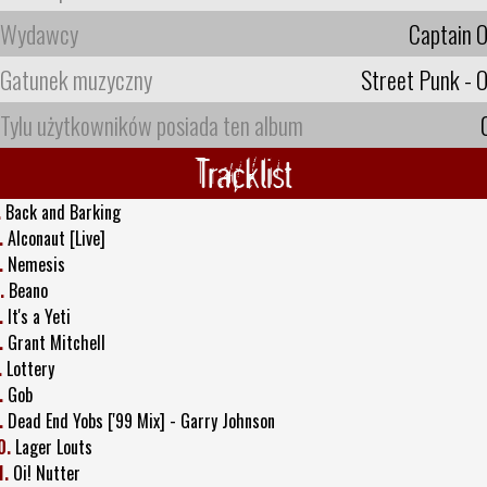
Wydawcy
Captain O
Gatunek muzyczny
Street Punk - O
Tylu użytkowników posiada ten album
Tracklist
.
Back and Barking
.
Alconaut [Live]
.
Nemesis
.
Beano
.
It's a Yeti
.
Grant Mitchell
.
Lottery
.
Gob
.
Dead End Yobs ['99 Mix] - Garry Johnson
0.
Lager Louts
1.
Oi! Nutter