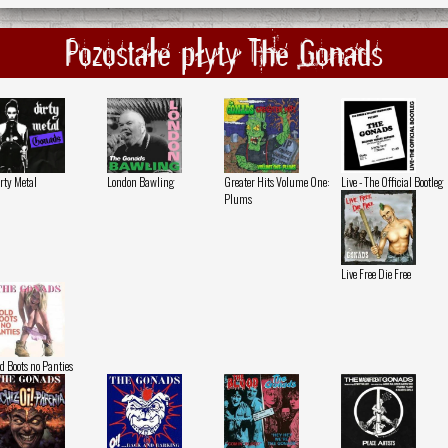
Pozostałe płyty The Gonads
rty Metal
London Bawling
Greater Hits Volume One:
Live - The Official Bootleg
Plums
Live Free Die Free
d Boots no Panties