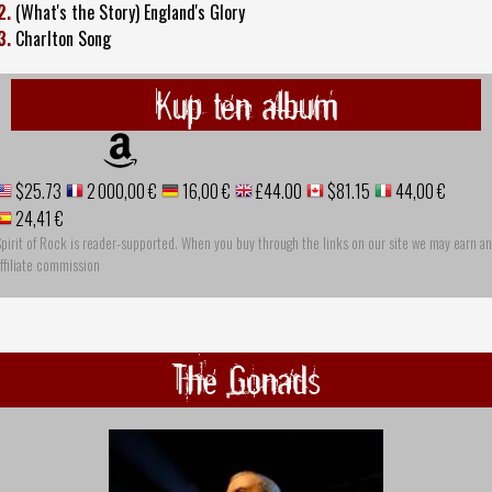
2.
(What's the Story) England's Glory
3.
Charlton Song
Kup ten album
$25.73
2 000,00 €
16,00 €
£44.00
$81.15
44,00 €
24,41 €
pirit of Rock is reader-supported. When you buy through the links on our site we may earn an
ffiliate commission
The Gonads