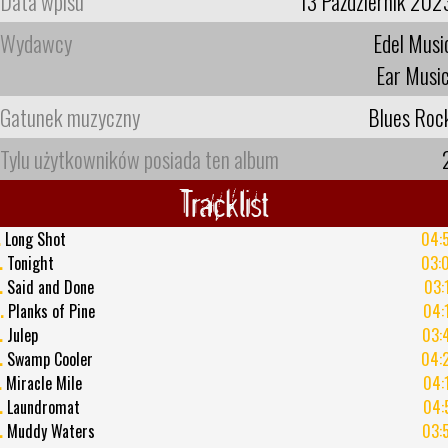
Data wpisu
13 Październik 202
Wydawcy
Edel Musi
Ear Musi
Gatunek muzyczny
Blues Roc
Tylu użytkowników posiada ten album
Tracklist
.
Long Shot
04:
.
Tonight
03:
.
Said and Done
03:
.
Planks of Pine
04:
.
Julep
03:
.
Swamp Cooler
04:
.
Miracle Mile
04:
.
Laundromat
04:
.
Muddy Waters
03: