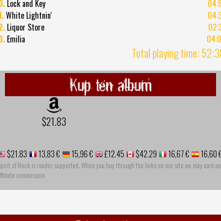
0.
Lock and Key
04:
1.
White Lightnin'
04:
2.
Liquor Store
02:
3.
Emilia
04:
Total playing time: 52:
Kup ten album
$21.83
$21.83
13,83 €
15,96 €
£12.45
$42.29
16,67 €
16,60 
pirit of Rock is reader-supported. When you buy through the links on our site we may earn an
ffiliate commission