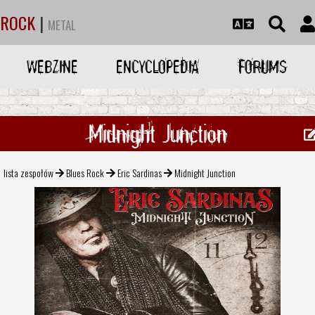
ROCK
|
METAL
WEBZINE
ENCYCLOPEDIA
FORUMS
Midnight Junction
lista zespołów
Blues Rock
Eric Sardinas
Midnight Junction