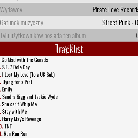
Wydawcy
Pirate Love Record
Gatunek muzyczny
Street Punk - O
Tylu użytkowników posiada ten album
Tracklist
.
Go Mad with the Gonads
.
S.E
.
7 Dole Day
.
I Lost My Love (To a UK Sub)
.
Dying for a Pint
.
Emily
.
Sandra Bigg and Jackie Wyde
.
She can't Whip Me
.
Stay with Me
.
Harry May's Revenge
0.
TNT
1.
Run Run Run