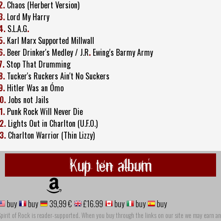
2.
Chaos (Herbert Version)
3.
Lord My Harry
4.
S.L.A.G
.
5.
Karl Marx Supported Millwall
6.
Beer Drinker's Medley / J.R
.
Ewing's Barmy Army
7.
Stop That Drumming
8.
Tucker's Ruckers Ain't No Suckers
9.
Hitler Was an Ómo
0.
Jobs not Jails
1.
Punk Rock Will Never Die
2.
Lights Out in Charlton (U.F.O.)
3.
Charlton Warrior (Thin Lizzy)
Kup ten album
buy
buy
39,99 €
£16.99
buy
buy
buy
pirit of Rock is reader-supported. When you buy through the links on our site we may earn an