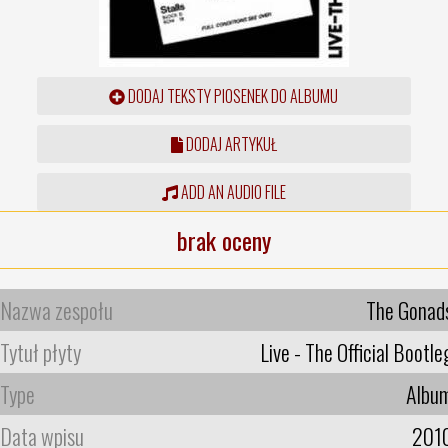
DODAJ TEKSTY PIOSENEK DO ALBUMU
DODAJ ARTYKUŁ
ADD AN AUDIO FILE
brak oceny
Nazwa zespołu
The Gonad
Tytuł płyty
Live - The Official Bootle
Type
Albu
Data wpisu
201