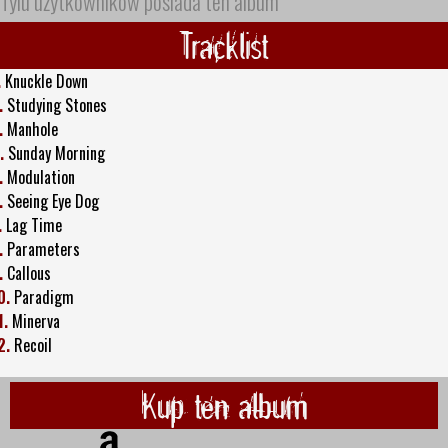
Tylu użytkowników posiada ten album
Tracklist
.
Knuckle Down
.
Studying Stones
.
Manhole
.
Sunday Morning
.
Modulation
.
Seeing Eye Dog
.
Lag Time
.
Parameters
.
Callous
0.
Paradigm
1.
Minerva
2.
Recoil
Kup ten album