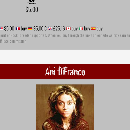
$5.00
$5.00
buy
95,00 €
£25.16
buy
buy
buy
pirit of Rock is reader-supported. When you buy through the links on our site we may earn an
ffiliate commission
Ani DiFranco