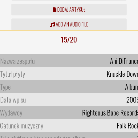
DODAJ ARTYKUŁ
ADD AN AUDIO FILE
15/20
Nazwa zespołu
Ani DiFranc
Tytuł płyty
Knuckle Dow
Type
Albu
Data wpisu
200
Wydawcy
Righteous Babe Record
Gatunek muzyczny
Folk Roc