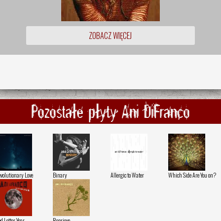
ZOBACZ WIĘCEJ
Pozostałe płyty Ani DiFranco
volutionary Love
Binary
Allergic to Water
Which Side Are You on?
d Letter Year
Reprieve