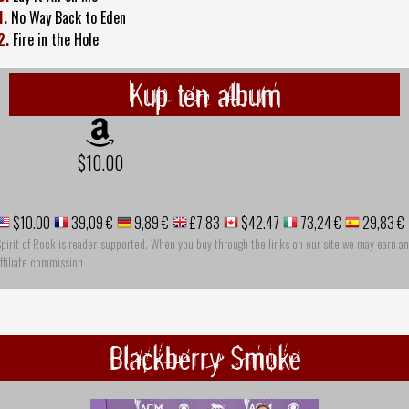
1.
No Way Back to Eden
2.
Fire in the Hole
Kup ten album
$10.00
$10.00
39,09 €
9,89 €
£7.83
$42.47
73,24 €
29,83 €
pirit of Rock is reader-supported. When you buy through the links on our site we may earn an
ffiliate commission
Blackberry Smoke