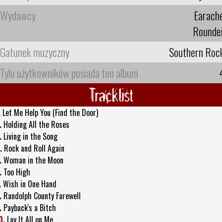
Wydawcy
Earach
Rounde
Gatunek muzyczny
Southern Roc
Tylu użytkowników posiada ten album
Tracklist
.
Let Me Help You (Find the Door)
.
Holding All the Roses
.
Living in the Song
.
Rock and Roll Again
.
Woman in the Moon
.
Too High
.
Wish in One Hand
.
Randolph County Farewell
.
Payback's a Bitch
0.
Lay It All on Me