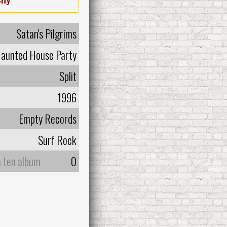
Satan's Pilgrims
aunted House Party
Split
1996
Empty Records
Surf Rock
a ten album
0