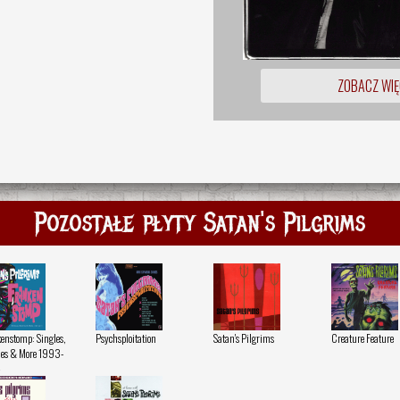
ZOBACZ WIĘ
Pozostałe płyty Satan's Pilgrims
enstomp: Singles,
Psychsploitation
Satan's Pilgrims
Creature Feature
ies & More 1993-