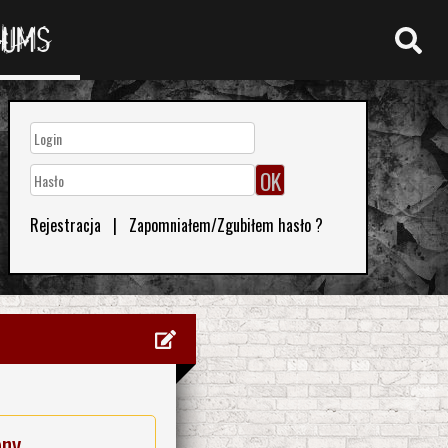
RUMS
Rejestracja
|
Zapomniałem/Zgubiłem hasło ?
eny