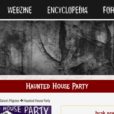
WEBZINE
ENCYCLOPEDIA
FO
Haunted House Party
Satan's Pilgrims
Haunted House Party
brak oc