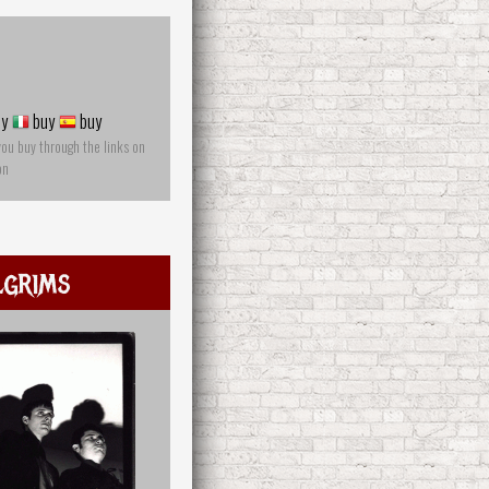
y
buy
buy
you buy through the links on
on
lgrims