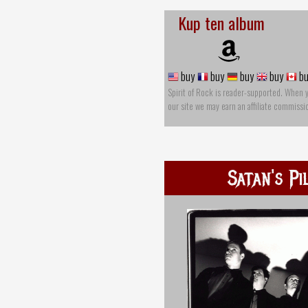
Kup ten album
buy
buy
buy
buy
bu
Spirit of Rock is reader-supported. When 
our site we may earn an affiliate commissi
Satan's Pi