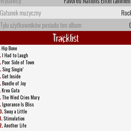
Wydawcy
Favored Nations Entertainmen
Gatunek muzyczny
Roc
Tylu użytkowników posiada ten album
Tracklist
.
Hip Bone
.
I Had to Laugh
.
Poor Side of Town
.
Sing Singin’
.
Get Inside
.
Bundle of Joy
.
Krea Gata
.
The Wind Cries Mary
.
Ignorance Is Bliss
0.
Sway a Little
1.
Stimulation
2.
Another Life